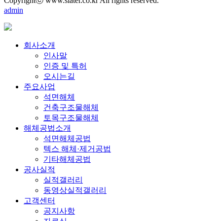
Copyrightⓒ www.slater.co.kr All rights reserved.
admin
회사소개
인사말
인증 및 특허
오시는길
주요사업
석면해체
건축구조물해체
토목구조물해체
해체공법소개
석면해체공법
텍스 해체·제거공법
기타해체공법
공사실적
실적갤러리
동영상실적갤러리
고객센터
공지사항