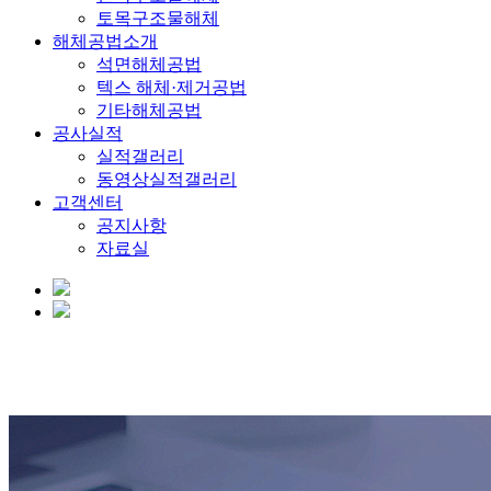
토목구조물해체
해체공법소개
석면해체공법
텍스 해체·제거공법
기타해체공법
공사실적
실적갤러리
동영상실적갤러리
고객센터
공지사항
자료실