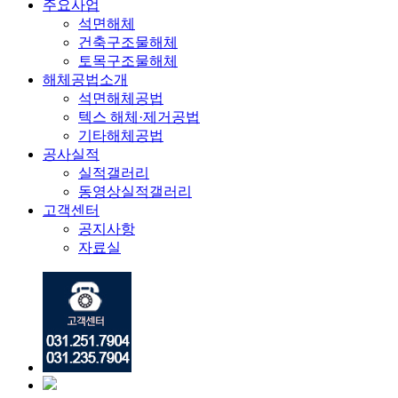
주요사업
석면해체
건축구조물해체
토목구조물해체
해체공법소개
석면해체공법
텍스 해체·제거공법
기타해체공법
공사실적
실적갤러리
동영상실적갤러리
고객센터
공지사항
자료실