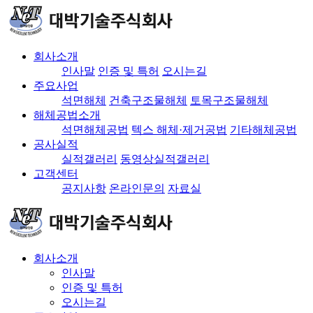
회사소개
인사말
인증 및 특허
오시는길
주요사업
석면해체
건축구조물해체
토목구조물해체
해체공법소개
석면해체공법
텍스 해체·제거공법
기타해체공법
공사실적
실적갤러리
동영상실적갤러리
고객센터
공지사항
온라인문의
자료실
회사소개
인사말
인증 및 특허
오시는길