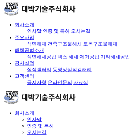
회사소개
인사말
인증 및 특허
오시는길
주요사업
석면해체
건축구조물해체
토목구조물해체
해체공법소개
석면해체공법
텍스 해체·제거공법
기타해체공법
공사실적
실적갤러리
동영상실적갤러리
고객센터
공지사항
온라인문의
자료실
회사소개
인사말
인증 및 특허
오시는길