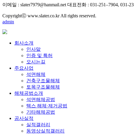
이메일 : slater7979@hanmail.net
대표전화 : 031-251–7904, 031-23
Copyrightⓒ www.slater.co.kr All rights reserved.
admin
회사소개
인사말
인증 및 특허
오시는길
주요사업
석면해체
건축구조물해체
토목구조물해체
해체공법소개
석면해체공법
텍스 해체·제거공법
기타해체공법
공사실적
실적갤러리
동영상실적갤러리