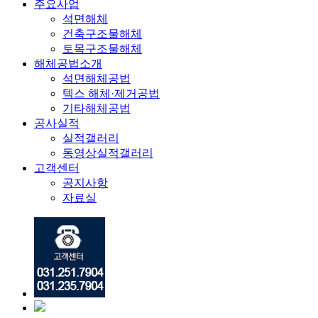
주요사업
석면해체
건축구조물해체
토목구조물해체
해체공법소개
석면해체공법
텍스 해체·제거공법
기타해체공법
공사실적
실적갤러리
동영상실적갤러리
고객센터
공지사항
자료실