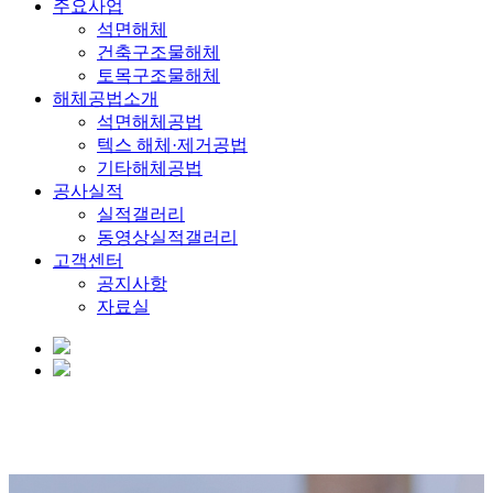
주요사업
석면해체
건축구조물해체
토목구조물해체
해체공법소개
석면해체공법
텍스 해체·제거공법
기타해체공법
공사실적
실적갤러리
동영상실적갤러리
고객센터
공지사항
자료실