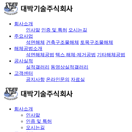
회사소개
인사말
인증 및 특허
오시는길
주요사업
석면해체
건축구조물해체
토목구조물해체
해체공법소개
석면해체공법
텍스 해체·제거공법
기타해체공법
공사실적
실적갤러리
동영상실적갤러리
고객센터
공지사항
온라인문의
자료실
회사소개
인사말
인증 및 특허
오시는길