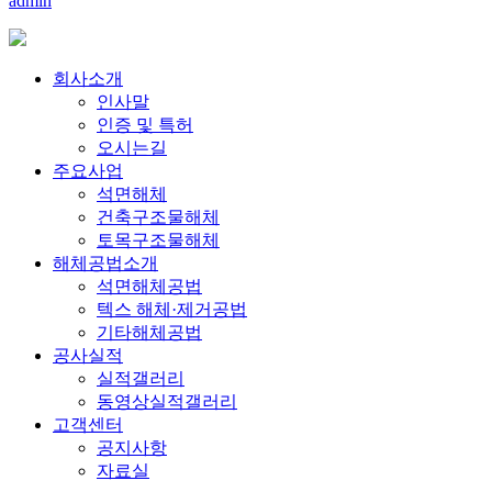
admin
회사소개
인사말
인증 및 특허
오시는길
주요사업
석면해체
건축구조물해체
토목구조물해체
해체공법소개
석면해체공법
텍스 해체·제거공법
기타해체공법
공사실적
실적갤러리
동영상실적갤러리
고객센터
공지사항
자료실